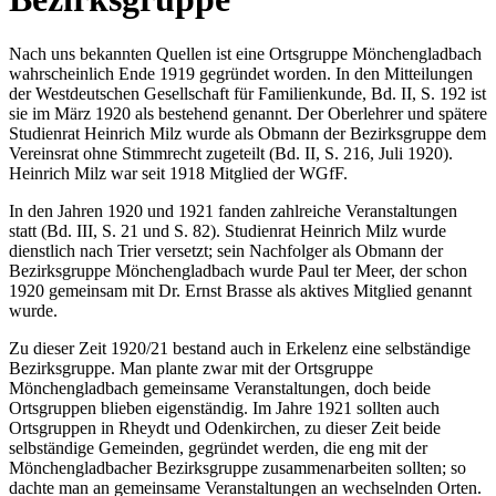
Nach uns bekannten Quellen ist eine Ortsgruppe Mönchengladbach
wahrscheinlich Ende 1919 gegründet worden. In den Mitteilungen
der Westdeutschen Gesellschaft für Familienkunde, Bd. II, S. 192 ist
sie im März 1920 als bestehend genannt. Der Oberlehrer und spätere
Studienrat Heinrich Milz wurde als Obmann der Bezirksgruppe dem
Vereinsrat ohne Stimmrecht zugeteilt (Bd. II, S. 216, Juli 1920).
Heinrich Milz war seit 1918 Mitglied der WGfF.
In den Jahren 1920 und 1921 fanden zahlreiche Veranstaltungen
statt (Bd. III, S. 21 und S. 82). Studienrat Heinrich Milz wurde
dienstlich nach Trier versetzt; sein Nachfolger als Obmann der
Bezirksgruppe Mönchengladbach wurde Paul ter Meer, der schon
1920 gemeinsam mit Dr. Ernst Brasse als akti­ves Mitglied genannt
wurde.
Zu dieser Zeit 1920/21 bestand auch in Erkelenz eine selbständige
Bezirksgruppe. Man plante zwar mit der Ortsgruppe
Mönchengladbach gemeinsame Veranstaltungen, doch beide
Ortsgruppen blieben eigenständig. Im Jahre 1921 sollten auch
Ortsgruppen in Rheydt und Odenkirchen, zu dieser Zeit beide
selbständige Gemeinden, gegründet werden, die eng mit der
Mönchengladbacher Bezirksgruppe zusammenarbeiten sollten; so
dachte man an gemeinsame Veranstaltungen an wechselnden Orten.