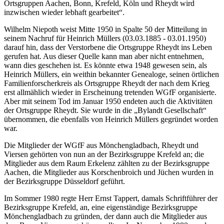
Ortsgruppen Aachen, Bonn, Krefeld, Köln und Rheydt wird
inzwischen wieder lebhaft gearbeitet“.
Wilhelm Niepoth weist Mitte 1950 in Spalte 50 der Mitteilung in
seinem Nachruf für Heinrich Müllers (03.03.1885 - 03.01.1950)
darauf hin, dass der Verstorbene die Ortsgruppe Rheydt ins Leben
gerufen hat. Aus dieser Quelle kann man aber nicht entnehmen,
wann dies geschehen ist. Es könnte etwa 1948 gewesen sein, als
Heinrich Müllers, ein weithin bekannter Genealoge, seinen örtlichen
Familienforscherkreis als Ortsgruppe Rheydt der nach dem Krieg
erst allmählich wieder in Erscheinung tretenden WGfF organisierte.
Aber mit seinem Tod im Januar 1950 endeten auch die Aktivitäten
der Ortsgruppe Rheydt. Sie wurde in die „Bylandt Gesellschaft“
übernommen, die ebenfalls von Heinrich Müllers gegründet worden
war.
Die Mitglieder der WGfF aus Mönchengladbach, Rheydt und
Viersen gehörten von nun an der Bezirksgruppe Krefeld an; die
Mitglieder aus dem Raum Erkelenz zählten zu der Bezirks­gruppe
Aachen, die Mitglieder aus Korschenbroich und Jüchen wurden in
der Bezirksgruppe Düsseldorf geführt.
Im Sommer 1980 regte Herr Ernst Tappert, damals Schriftführer der
Bezirksgruppe Krefeld, an, eine eigenständige Bezirksgruppe
Mönchengladbach zu gründen, der dann auch die Mitglieder aus