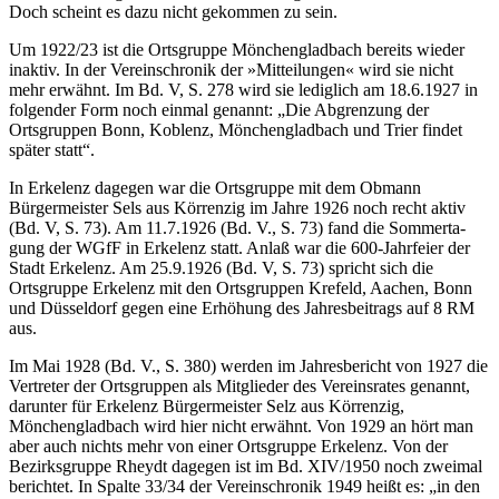
Doch scheint es dazu nicht gekommen zu sein.
Um 1922/23 ist die Ortsgruppe Mönchengladbach bereits wieder
inaktiv. In der Vereinschronik der »Mitteilungen« wird sie nicht
mehr erwähnt. Im Bd. V, S. 278 wird sie lediglich am 18.6.1927 in
folgender Form noch einmal genannt: „Die Abgrenzung der
Ortsgruppen Bonn, Koblenz, Mönchengladbach und Trier findet
später statt“.
In Erkelenz dagegen war die Ortsgruppe mit dem Obmann
Bürgermeister Sels aus Körrenzig im Jahre 1926 noch recht aktiv
(Bd. V, S. 73). Am 11.7.1926 (Bd. V., S. 73) fand die Sommerta­
gung der WGfF in Erkelenz statt. Anlaß war die 600-Jahrfeier der
Stadt Erkelenz. Am 25.9.1926 (Bd. V, S. 73) spricht sich die
Ortsgruppe Erkelenz mit den Ortsgruppen Krefeld, Aachen, Bonn
und Düsseldorf gegen eine Erhöhung des Jahresbeitrags auf 8 RM
aus.
Im Mai 1928 (Bd. V., S. 380) werden im Jahresbericht von 1927 die
Vertreter der Ortsgruppen als Mitglieder des Vereinsrates genannt,
darunter für Erkelenz Bürgermeister Selz aus Körrenzig,
Mönchengladbach wird hier nicht erwähnt. Von 1929 an hört man
aber auch nichts mehr von einer Ortsgruppe Erkelenz. Von der
Bezirksgruppe Rheydt dagegen ist im Bd. XIV/1950 noch zweimal
berichtet. In Spalte 33/34 der Vereinschronik 1949 heißt es: „in den