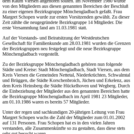
dem Raum Viersen angehören sollten. Im November 1980 wurde
von den Mitgliedern aus diesen genannten Bereichen der Beschluß
zu einer eigenen Bezirksgruppe Mönchengladbach gefaßt. Frau
Margret Schopen wurde zur ersten Vorsitzenden gewählt. Zu dieser
Zeit zählte die neugegründete Bezirksgruppe 14 Mitglieder. Die
erste Versammlung fand am 11.03.1981 statt.
Auf der Vorstands- und Beiratsitzung der Westdeutschen
Gesellschaft für Familienkunde am 28.03.1981 wurden die Grenzen
der Bezirksgruppen neu festgelegt und die neue Bezirksgruppe
Mönchengladbach vorgestellt.
Zu der Bezirksgruppe Mönchengladbach gehören nun folgende
Städte und Kreise: Stadt Mönchengladbach, Stadt Viersen, aus dem
Kreis Viersen die Gemeinden Nettetal, Niederkrüchten, Schwalmtal
und Brüggen, die Städte Korschenbroich, Jüchen und Erkelenz, aus
dem Kreis Heinsberg die Städte Hückelhoven und Wegberg. Durch
die Einbeziehung der Mitglieder aus den genannten Bereichen hatte
die Bezirksgruppe Mönchengladbach im April 1981 23 Mitglieder,
am 01.10.1986 waren es bereits 57 Mitglieder.
Unter der regen und sachkundigen 20-jährigen Leitung von Frau
Margret Schopen wuchs die Zahl der Mitglieder zum 01.01.2002
auf 131 Personen. Frau Schopen hat es in den vielen Jahren
verstanden, alle Zusammenkünfte so zu gestalten, dass diese stets
sehr gut besucht waren.