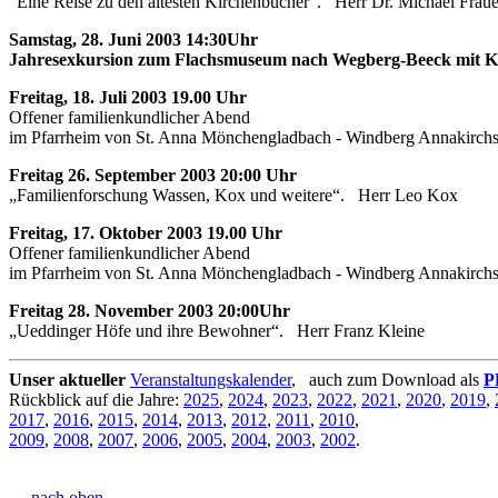
"Eine Reise zu den ältesten Kirchenbücher". Herr Dr. Michael Frau
Samstag, 28. Juni 2003 14:30Uhr
Jahresexkursion zum Flachsmuseum nach Wegberg-Beeck mit K
Freitag, 18. Juli 2003 19.00 Uhr
Offener familienkundlicher Abend
im Pfarrheim von St. Anna Mönchengladbach - Windberg Annakirchs
Freitag 26. September 2003 20:00 Uhr
„Familienforschung Wassen, Kox und weitere“. Herr Leo Kox
Freitag, 17. Oktober 2003 19.00 Uhr
Offener familienkundlicher Abend
im Pfarrheim von St. Anna Mönchengladbach - Windberg Annakirchs
Freitag 28. November 2003 20:00Uhr
„Ueddinger Höfe und ihre Bewohner“. Herr Franz Kleine
Unser aktueller
Veranstaltungskalender
, auch zum Download als
P
Rückblick auf die Jahre:
2025
,
2024
,
2023
,
2022
,
2021
,
2020
,
2019
,
2017
,
2016
,
2015
,
2014
,
2013
,
2012
,
2011
,
2010
,
2009
,
2008
,
2007
,
2006
,
2005
,
2004
,
2003
,
2002
.
... nach oben