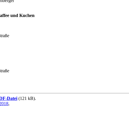
enberger
affee und Kuchen
traße
traße
DF-Datei
(121 kB).
2018
,