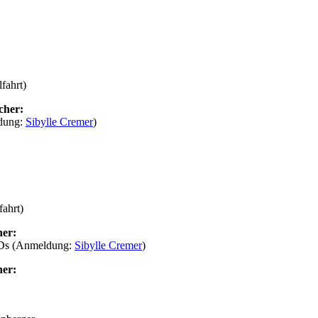
fahrt)
cher:
ldung:
Sibylle Cremer
)
fahrt)
her:
CDs (Anmeldung:
Sibylle Cremer
)
her: