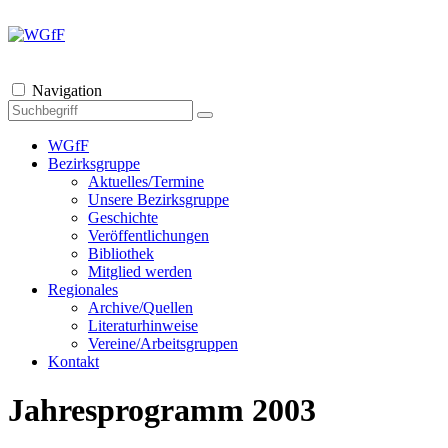
Navigation
WGfF
Bezirksgruppe
Aktuelles/Termine
Unsere Bezirksgruppe
Geschichte
Veröffentlichungen
Bibliothek
Mitglied werden
Regionales
Archive/Quellen
Literaturhinweise
Vereine/Arbeitsgruppen
Kontakt
Jahresprogramm 2003