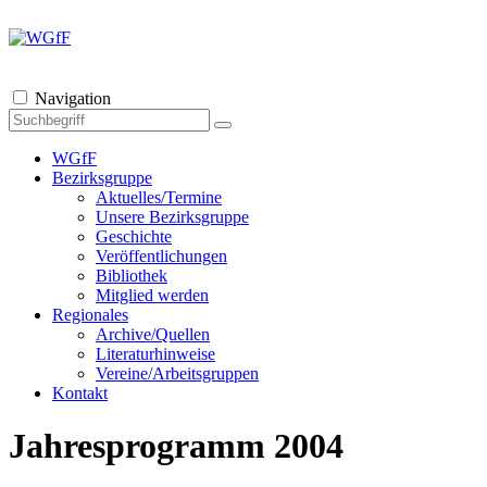
Navigation
WGfF
Bezirksgruppe
Aktuelles/Termine
Unsere Bezirksgruppe
Geschichte
Veröffentlichungen
Bibliothek
Mitglied werden
Regionales
Archive/Quellen
Literaturhinweise
Vereine/Arbeitsgruppen
Kontakt
Jahresprogramm 2004