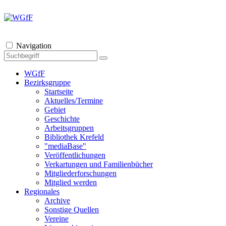
Navigation
WGfF
Bezirksgruppe
Startseite
Aktuelles/Termine
Gebiet
Geschichte
Arbeitsgruppen
Bibliothek Krefeld
"mediaBase"
Veröffentlichungen
Verkartungen und Familienbücher
Mitgliederforschungen
Mitglied werden
Regionales
Archive
Sonstige Quellen
Vereine