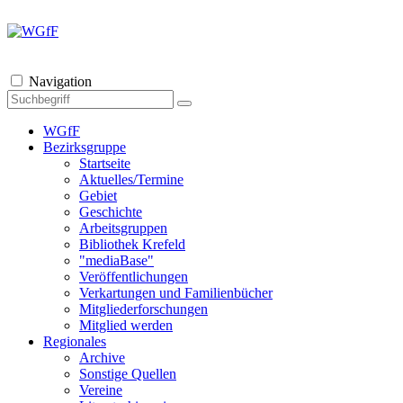
Navigation
WGfF
Bezirksgruppe
Startseite
Aktuelles/Termine
Gebiet
Geschichte
Arbeitsgruppen
Bibliothek Krefeld
"mediaBase"
Veröffentlichungen
Verkartungen und Familienbücher
Mitgliederforschungen
Mitglied werden
Regionales
Archive
Sonstige Quellen
Vereine