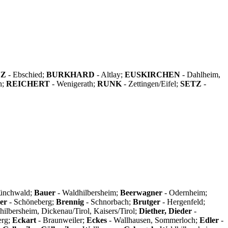
NZ
- Ebschied;
BURKHARD
- Altlay;
EUSKIRCHEN
- Dahlheim,
h;
REICHERT
- Wenigerath;
RUNK
- Zettingen/Eifel;
SETZ
-
ünchwald;
Bauer
- Waldhilbersheim;
Beerwagner
- Odernheim;
er
- Schöneberg;
Brennig
- Schnorbach;
Brutger
- Hergenfeld;
ilbersheim, Dickenau/Tirol, Kaisers/Tirol;
Diether, Dieder
-
erg;
Eckart
- Braunweiler;
Eckes
- Wallhausen, Sommerloch;
Edler
-