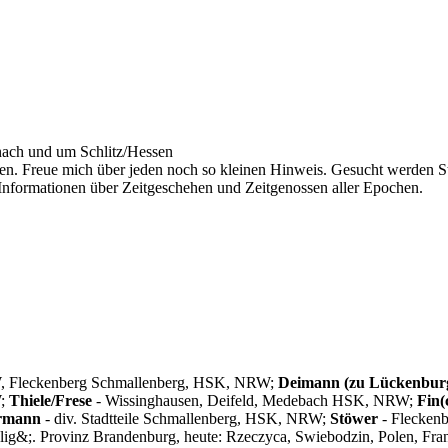
znach und um Schlitz/Hessen
en. Freue mich über jeden noch so kleinen Hinweis. Gesucht werden 
nformationen über Zeitgeschehen und Zeitgenossen aller Epochen.
RW, Fleckenberg Schmallenberg, HSK, NRW;
Deimann (zu Lückenbur
W;
Thiele/Frese
- Wissinghausen, Deifeld, Medebach HSK, NRW;
Fin(
rmann
- div. Stadtteile Schmallenberg, HSK, NRW;
Stöwer
- Flecken
zlig&;. Provinz Brandenburg, heute: Rzeczyca, Swiebodzin, Polen, Fran