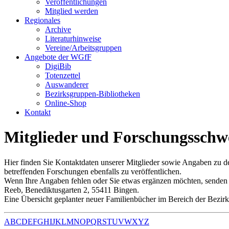
Veröffentlichungen
Mitglied werden
Regionales
Archive
Literaturhinweise
Vereine/Arbeitsgruppen
Angebote der WGfF
DigiBib
Totenzettel
Auswanderer
Bezirksgruppen-Bibliotheken
Online-Shop
Kontakt
Mitglieder und Forschungssch
Hier finden Sie Kontaktdaten unserer Mitglieder sowie Angaben zu d
betreffenden Forschungen ebenfalls zu veröffentlichen.
Wenn Ihre Angaben fehlen oder Sie etwas ergänzen möchten, senden si
Reeb, Benediktusgarten 2, 55411 Bingen.
Eine Übersicht geplanter neuer Familienbücher im Bereich der Bezir
A
B
C
D
E
F
G
H
I
J
K
L
M
N
O
P
Q
R
S
T
U
V
W
X
Y
Z