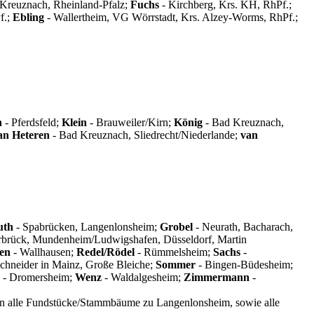
 Kreuznach, Rheinland-Pfalz;
Fuchs
- Kirchberg, Krs. KH, RhPf.;
f.;
Ebling
- Wallertheim, VG Wörrstadt, Krs. Alzey-Worms, RhPf.;
n
- Pferdsfeld;
Klein
- Brauweiler/Kirn;
König
- Bad Kreuznach,
an Heteren
- Bad Kreuznach, Sliedrecht/Niederlande;
van
uth
- Spabrücken, Langenlonsheim;
Grobel
- Neurath, Bacharach,
erbrück, Mundenheim/Ludwigshafen, Düsseldorf, Martin
en
- Wallhausen;
Redel/Rödel
- Rümmelsheim;
Sachs
-
chneider in Mainz, Große Bleiche;
Sommer
- Bingen-Büdesheim;
- Dromersheim;
Wenz
- Waldalgesheim;
Zimmermann
-
rden alle Fundstücke/Stammbäume zu Langenlonsheim, sowie alle