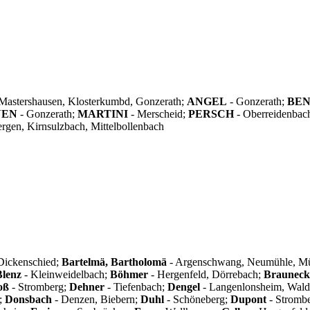
 Mastershausen, Klosterkumbd, Gonzerath;
ANGEL
- Gonzerath;
BE
NEN
- Gonzerath;
MARTINI
- Merscheid;
PERSCH
- Oberreidenbac
rgen, Kirnsulzbach, Mittelbollenbach
Dickenschied;
Bartelmä, Bartholomä
- Argenschwang, Neumühle, M
Blenz
- Kleinweidelbach;
Böhmer
- Hergenfeld, Dörrebach;
Brauneck
oß
- Stromberg;
Dehner
- Tiefenbach;
Dengel
- Langenlonsheim, Waldh
;
Donsbach
- Denzen, Biebern;
Duhl
- Schöneberg;
Dupont
- Stromb