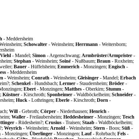
h
- Meddersheim
 Weinsheim;
Schowalter
- Weinsheim;
Herrmann
- Weitersborn;
ersheim
Viehl
- Mandel;
Simon
- Argenschwang;
Armbrüster/Armprister
-
rnheim;
Stephan
- Weinsheim;
Soiné
- Nußbaum;
Braun
- Roxheim;
weiler;
Bauer
- Hüffelsheim;
Emmerich
- Monzingen;
Engisch
-
ess
- Meddersheim
rn
- Weinsheim;
Conrath
- Weinsheim;
Gleisinger
- Mandel;
Erbach
eim?;
Schenkel
- Hundsbach;
Lermer
- Staudernheim;
Bröder
-
Monzingen;
Ebert
- Monzingen;
Matthes
- Oberkirn;
Stumm
-
;
Küstner
- Kirschroth;
Sponheimer
- Waldböckelheim;
Schneider
-
rsheim;
Huck
- Lothringen;
Eberle
- Kirschroth;
Dorn
-
bach;
Will
- Gebroth;
Cörper
- Niederhausen;
Henrich
-
heim;
Waller
- Freilaubersheim;
Heddesheimer
- Monzingen;
Tesch
ttinger
- Rüdesheim?;
Crusius
- Traisen;
Staab
- Waldböckelheim;
?;
Weyrich
- Weinsheim;
Arnold
- Weinsheim;
Stern
- Boos;
Süß
-
n
- Monzingen;
Überlinger
- Monzingen;
Lauf
- Rohrbach;
Fels
-