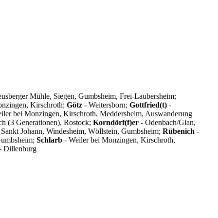
reusberger Mühle, Siegen, Gumbsheim, Frei-Laubersheim;
onzingen, Kirschroth;
Götz
- Weitersborn;
Gottfried(t)
-
iler bei Monzingen, Kirschroth, Meddersheim, Auswanderung
ch (3 Generationen), Rostock;
Korndörf(f)er
- Odenbach/Glan,
 Sankt Johann, Windesheim, Wöllstein, Gumbsheim;
Rübenich
-
 Gumbsheim;
Schlarb
- Weiler bei Monzingen, Kirschroth,
- Dillenburg