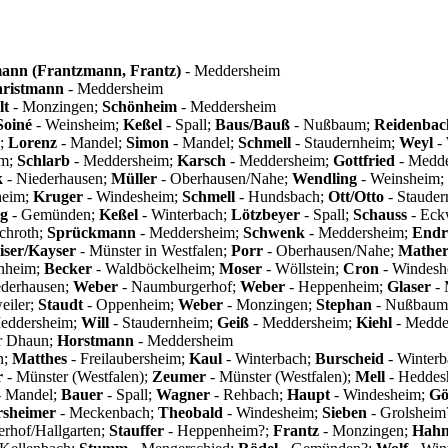
ann (Frantzmann, Frantz)
- Meddersheim
ristmann
- Meddersheim
lt
- Monzingen;
Schönheim
- Meddersheim
Soiné
- Weinsheim;
Keßel
- Spall;
Baus/Bauß
- Nußbaum;
Reidenbac
n;
Lorenz
- Mandel;
Simon
- Mandel;
Schmell
- Staudernheim;
Weyl
-
um;
Schlarb
- Meddersheim;
Karsch
- Meddersheim;
Gottfried
- Medd
k
- Niederhausen;
Müller
- Oberhausen/Nahe;
Wendling
- Weinsheim;
heim;
Kruger
- Windesheim;
Schmell
- Hundsbach;
Ott/Otto
- Staude
g
- Gemünden;
Keßel
- Winterbach;
Lötzbeyer
- Spall;
Schauss
- Eck
chroth;
Sprückmann
- Meddersheim;
Schwenk
- Meddersheim;
Endr
iser/Kayser
- Münster in Westfalen;
Porr
- Oberhausen/Nahe;
Mathe
rnheim;
Becker
- Waldböckelheim;
Moser
- Wöllstein;
Cron
- Windesh
ederhausen;
Weber
- Naumburgerhof;
Weber
- Heppenheim;
Glaser
- 
eiler;
Staudt
- Oppenheim;
Weber
- Monzingen;
Stephan
- Nußbaum
eddersheim;
Will
- Staudernheim;
Geiß
- Meddersheim;
Kiehl
- Medde
r Dhaun;
Horstmann
- Meddersheim
n;
Matthes
- Freilaubersheim;
Kaul
- Winterbach;
Burscheid
- Winter
r
- Münster (Westfalen);
Zeumer
- Münster (Westfalen);
Mell
- Heddes
 Mandel;
Bauer
- Spall;
Wagner
- Rehbach;
Haupt
- Windesheim;
Gö
rsheimer
- Meckenbach;
Theobald
- Windesheim;
Sieben
- Grolsheim
erhof/Hallgarten;
Stauffer
- Heppenheim?;
Frantz
- Monzingen;
Hah