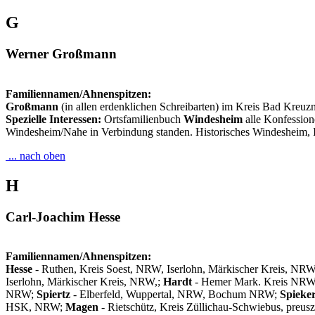
G
Werner Großmann
Familiennamen/Ahnenspitzen:
Großmann
(in allen erdenklichen Schreibarten) im Kreis Bad Kreu
Spezielle Interessen:
Ortsfamilienbuch
Windesheim
alle Konfession
Windesheim/Nahe in Verbindung standen. Historisches Windesheim, I
... nach oben
H
Carl-Joachim Hesse
Familiennamen/Ahnenspitzen:
Hesse
- Ruthen, Kreis Soest, NRW, Iserlohn, Märkischer Kreis, N
Iserlohn, Märkischer Kreis, NRW,;
Hardt
- Hemer Mark. Kreis NR
NRW;
Spiertz
- Elberfeld, Wuppertal, NRW, Bochum NRW;
Spieke
HSK, NRW;
Magen
- Rietschütz, Kreis Züllichau-Schwiebus, preus