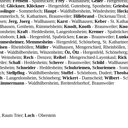
sheim;
Freisem
- Spabrücken;
Frey
- Wallhausen;
Geller
- Hergenfeld
eld;
Glöckner, Klöckner
- Hergenfeld, Gutenberg, Sponheim;
Griesb
sslinger
- Sommerloch;
Haupt
- Waldhilbersheim, Windesheim;
Heck
mmerloch, St. Katharinen, Braunweiler;
Hillebrand
- Dickenau/Tirol;
usen;
Jerg, Joerg
- Wallhausen;
Karst
- Wallhausen;
Keber
- St. Katha
llhausen, Genheim, Rümmelsheim;
Knodt, Knoth
- Braunweiler;
Kno
lonsheim;
Kraft
- Heddesheim, Langenlonsheim;
Kremer
- Spabrücken
hönborn;
Link
- Hergenfeld, Spabrücken;
Lucas
- Braunweiler;
Lunk
mmesheimer, Memmesheim
- Hergenfeld, Schöneberg, St. Katharine
isen
- Rheinböllen;
Müller
- Wallhausen, Mengerschied, Rheinböllen,
st
- Waldhilbersheim, Winzenheim;
Öz, Ötz
- Hergenfeld, Schöneberg
 Weinsheim;
Rech
- Denzen;
Reibel
- Mengerschied-Layenkaul;
Rick
iler;
Schall
- Heddesheim;
Scherer
- Braunweiler;
Schild
- Wallhause
desheim;
Schneider
- Heddesheim;
Schuhriemen, Schuriemen
- Som
ach;
Stellpflug
- Waldhilbersheim;
Stoffel
- Schönborn, Dudert;
Theoba
ch
- Langenlonsheim, Schöneberg;
Wickert
- Damscheid;
Wilbert
- Sc
Zimmermann
- Waldhilbersheim, Breitenfelserhof, Braunweiler
 Raum Trier;
Loch
- Oberstein