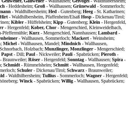
;
Gellweiler, Gällweiler
- Wallhausen;
Gelvogel
- Waldhilbersheim;
ach
- Heddesheim;
Groß
- Wallhausen;
Grünewald
- Sommerloch;
mann
- Waldhilbersheim;
Hed
- Gutenberg;
Heeg
- St. Katharinen;
Hirt
- Waldhilbersheim, Pfaffenheim/Elsaß
Hosp
- Dickenau/Tirol;
rinen;
Kibler
- Hüffelsheim;
Kipp
- Gutenberg;
Klein
- Hergenfeld,
rr
- Hergenfeld;
Kober, Chor
- Mengerschied, Kleinweidelbach,
-Pfeffermühle;
Kurz
- Mengerschied, Nannhausen;
Lambard
-
enheimer
- Wallhausen, Sommerloch;
Mackert
- Weinsheim;
n;
Michel
- Wallhausen, Mandel;
Mindnich
- Wallhausen,
 Schnorbach, Holzbach;
Munzlinger, Monzlinger
- Mengerschied;
;
Papst
- Dill;
Paul
- Nickweiler;
Pauli
- Spabrücken;
Pieroth
-
- Braunweiler;
Röser
- Hergenfeld;
Sonntag
- Wallhausen;
Spira
-
n;
Schmidt
- Rümmelsheim;
Schmitt
- Wallhausen, Hergenfeld;
merloch;
Schuler
- Dickenau/Tirol;
Schwarz
- Braunweiler;
ld
- Waldhilbersheim;
Tullius
- Sommerloch;
Wagner
- Hergenfeld;
höneberg;
Winck
- Spabrücken;
Willig
- Wallhausen, Spabrücken;