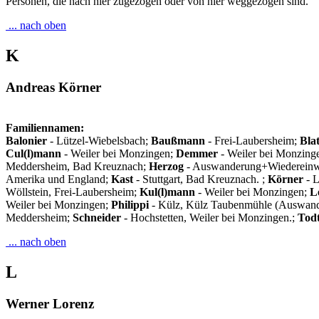
Personen, die nach hier zugezogen oder von hier weggezogen sind.
... nach oben
K
Andreas Körner
Familiennamen:
Balonier
- Lützel-Wiebelsbach;
Baußmann
- Frei-Laubersheim;
Bla
Cul(l)mann
- Weiler bei Monzingen;
Demmer
- Weiler bei Monzing
Meddersheim, Bad Kreuznach;
Herzog
- Auswanderung+Wiedereinw
Amerika und England;
Kast
- Stuttgart, Bad Kreuznach. ;
Körner
- L
Wöllstein, Frei-Laubersheim;
Kul(l)mann
- Weiler bei Monzingen;
L
Weiler bei Monzingen;
Philippi
- Külz, Külz Taubenmühle (Auswand
Meddersheim;
Schneider
- Hochstetten, Weiler bei Monzingen.;
Todt
... nach oben
L
Werner Lorenz