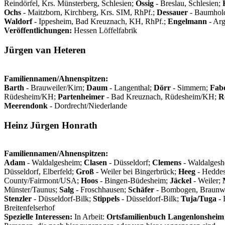
Reindörfel, Krs. Münsterberg, Schlesien;
Ossig
- Breslau, Schlesien;
Ochs
- Maitzborn, Kirchberg, Krs. SIM, RhPf.;
Dessauer
- Baumhold
Waldorf
- Ippesheim, Bad Kreuznach, KH, RhPf.;
Engelmann
- Ar
Veröffentlichungen:
Hessen Löffelfabrik
Jürgen van Heteren
Familiennamen/Ahnenspitzen:
Barth
- Brauweiler/Kirn;
Daum
- Langenthal;
Dörr
- Simmern;
Fab
Rüdesheim/KH;
Partenheimer
- Bad Kreuznach, Rüdesheim/KH;
R
Meerendonk
- Dordrecht/Niederlande
Heinz Jürgen Honrath
Familiennamen/Ahnenspitzen:
Adam
- Waldalgesheim;
Clasen
- Düsseldorf;
Clemens
- Waldalgesh
Düsseldorf, Elberfeld;
Groß
- Weiler bei Bingerbrück;
Heeg
- Hedde
County/Fairmont/USA;
Hoos
- Bingen-Büdesheim;
Jäckel
- Weiler;
Münster/Taunus;
Salg
- Froschhausen;
Schäfer
- Bombogen, Braunwe
Stenzler
- Düsseldorf-Bilk;
Stippels
- Düsseldorf-Bilk;
Tuja/Tuga
- 
Breitenfelserhof
Spezielle Interessen:
In Arbeit:
Ortsfamilienbuch Langenlonsheim