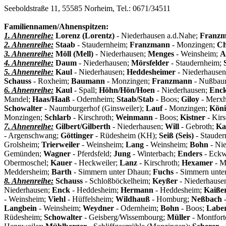
Seeboldstraße 11, 55585 Norheim, Tel.: 0671/34511
Familiennamen/Ahnenspitzen:
1. Ahnenreihe:
Lorenz (Lorentz)
- Niederhausen a.d.Nahe;
Franzm
2. Ahnenreihe:
Staab
- Staudernheim;
Franzmann
- Monzingen;
Ch
3. Ahnenreihe:
Möll (Mell)
- Niederhausen;
Menges
- Weinsheim;
A
4. Ahnenreihe:
Daum
- Niederhausen;
Mörsfelder
- Staudernheim;
5. Ahnenreihe:
Kaul
- Niederhausen;
Heddesheimer
- Niederhause
Schauss
- Roxheim;
Baumann
- Monzingen;
Franzmann
- Nußba
6. Ahnenreihe:
Kaul
- Spall;
Höhn/Hön/Hoen
- Niederhausen;
Enc
Mandel;
Haas/Haaß
- Odernheim;
Staab/Stab
- Boos;
Giloy
- Merx
Schowalter
- Naumburgerhof (Ginsweiler);
Lauf
- Monzingen;
Köni
Monzingen;
Schlarb
- Kirschroth;
Weinmann
- Boos;
Kistner
- Kirs
7. Ahnenreihe:
Gilbert/Gilberth
- Niederhausen;
Will
- Gebroth;
Ka
- Argenschwang;
Göttinger
- Rüdesheim (KH);
Seiß (Seis)
- Staude
Grolsheim;
Trierweiler
- Weinsheim;
Lang
- Weinsheim;
Bohn
- Ni
Gemünden;
Wagner
- Pferdsfeld;
Jung
- Winterbach;
Enders
- Eckw
Obermoschel;
Kauer
- Heckweiler;
Lanz
- Kirschroth;
Hexamer
- M
Meddersheim;
Barth
- Simmern unter Dhaun;
Fuchs
- Simmern unte
8. Ahnenreihe:
Schauss
- Schloßböckelheim;
Keyßer
- Niederhause
Niederhausen;
Enck
- Heddesheim;
Hermann
- Heddesheim;
Kaiße
- Weinsheim;
Viehl
- Hüffelsheim;
Wildhauß
- Homburg;
Neßbach
-
Langbein
- Weinsheim;
Weydner
- Odernheim;
Bohn
- Boos;
Labe
Rüdesheim;
Schowalter
- Geisberg/Wissembourg;
Müller
- Montfort