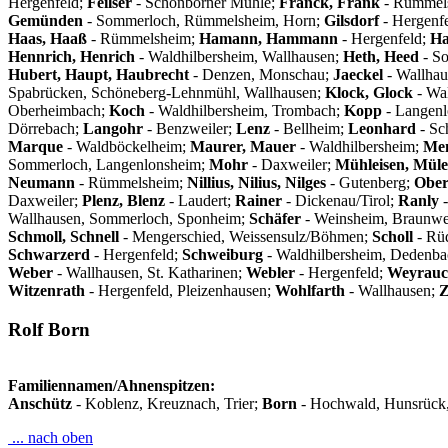
Hergenfeld;
Feilser
- Schönborner Mühle;
Franck, Frank
- Rümmel
Gemünden
- Sommerloch, Rümmelsheim, Horn;
Gilsdorf
- Hergenf
Haas, Haaß
- Rümmelsheim;
Hamann, Hammann
- Hergenfeld;
Ha
Hennrich, Henrich
- Waldhilbersheim, Wallhausen;
Heth, Heed
- So
Hubert, Haupt, Haubrecht
- Denzen, Monschau;
Jaeckel
- Wallha
Spabrücken, Schöneberg-Lehnmühl, Wallhausen;
Klock, Glock
- Wa
Oberheimbach;
Koch
- Waldhilbersheim, Trombach;
Kopp
- Langen
Dörrebach;
Langohr
- Benzweiler;
Lenz
- Bellheim;
Leonhard
- Sc
Marque
- Waldböckelheim;
Maurer, Mauer
- Waldhilbersheim;
Me
Sommerloch, Langenlonsheim;
Mohr
- Daxweiler;
Mühleisen, Müle
Neumann
- Rümmelsheim;
Nillius, Nilius, Nilges
- Gutenberg;
Ober
Daxweiler;
Plenz, Blenz
- Laudert;
Rainer
- Dickenau/Tirol;
Ranly
-
Wallhausen, Sommerloch, Sponheim;
Schäfer
- Weinsheim, Braunwe
Schmoll, Schnell
- Mengerschied, Weissensulz/Böhmen;
Scholl
- Rü
Schwarzerd
- Hergenfeld;
Schweiburg
- Waldhilbersheim, Dedenb
Weber
- Wallhausen, St. Katharinen;
Webler
- Hergenfeld;
Weyrau
Witzenrath
- Hergenfeld, Pleizenhausen;
Wohlfarth
- Wallhausen;
Rolf Born
Familiennamen/Ahnenspitzen:
Anschütz
- Koblenz, Kreuznach, Trier;
Born
- Hochwald, Hunsrück,
... nach oben