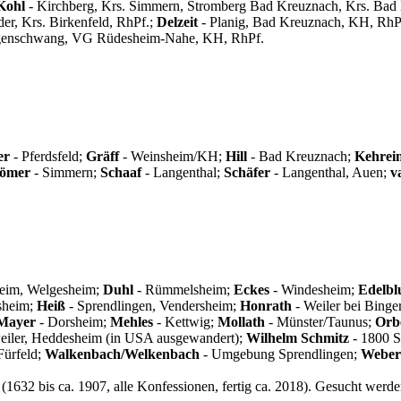
Kohl
- Kirchberg, Krs. Simmern, Stromberg Bad Kreuznach, Krs. Bad
er, Krs. Birkenfeld, RhPf.;
Delzeit
- Planig, Bad Kreuznach, KH, RhP
genschwang, VG Rüdesheim-Nahe, KH, RhPf.
er
- Pferdsfeld;
Gräff
- Weinsheim/KH;
Hill
- Bad Kreuznach;
Kehrei
ömer
- Simmern;
Schaaf
- Langenthal;
Schäfer
- Langenthal, Auen;
v
eim, Welgesheim;
Duhl
- Rümmelsheim;
Eckes
- Windesheim;
Edelbl
sheim;
Heiß
- Sprendlingen, Vendersheim;
Honrath
- Weiler bei Bing
Mayer
- Dorsheim;
Mehles
- Kettwig;
Mollath
- Münster/Taunus;
Orb
iler, Heddesheim (in USA ausgewandert);
Wilhelm Schmitz
- 1800 S
Fürfeld;
Walkenbach/Welkenbach
- Umgebung Sprendlingen;
Weber
(1632 bis ca. 1907, alle Konfessionen, fertig ca. 2018). Gesucht we