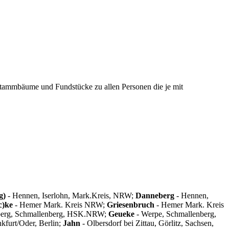
Stammbäume und Fundstücke zu allen Personen die je mit
g)
- Hennen, Iserlohn, Mark.Kreis, NRW;
Danneberg
- Hennen,
c)ke
- Hemer Mark. Kreis NRW;
Griesenbruch
- Hemer Mark. Kreis
berg, Schmallenberg, HSK.NRW;
Geueke
- Werpe, Schmallenberg,
kfurt/Oder, Berlin;
Jahn
- Olbersdorf bei Zittau, Görlitz, Sachsen,