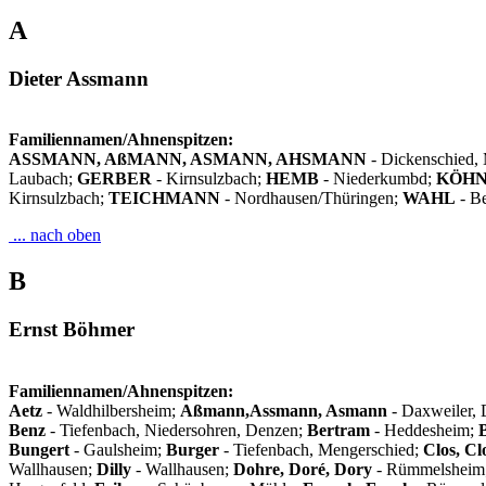
A
Dieter Assmann
Familiennamen/Ahnenspitzen:
ASSMANN, AßMANN, ASMANN, AHSMANN
- Dickenschied,
Laubach;
GERBER
- Kirnsulzbach;
HEMB
- Niederkumbd;
KÖH
Kirnsulzbach;
TEICHMANN
- Nordhausen/Thüringen;
WAHL
- Be
... nach oben
B
Ernst Böhmer
Familiennamen/Ahnenspitzen:
Aetz
- Waldhilbersheim;
Aßmann,Assmann, Asmann
- Daxweiler, 
Benz
- Tiefenbach, Niedersohren, Denzen;
Bertram
- Heddesheim;
Bungert
- Gaulsheim;
Burger
- Tiefenbach, Mengerschied;
Clos, Cl
Wallhausen;
Dilly
- Wallhausen;
Dohre, Doré, Dory
- Rümmelsheim