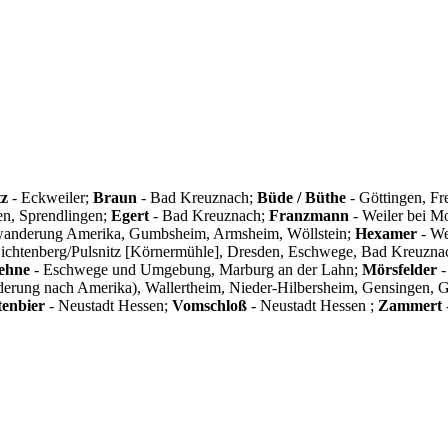
tz
- Eckweiler;
Braun
- Bad Kreuznach;
Büde / Büthe
- Göttingen, F
en, Sprendlingen;
Egert
- Bad Kreuznach;
Franzmann
- Weiler bei M
anderung Amerika, Gumbsheim, Armsheim, Wöllstein;
Hexamer
- We
ichtenberg/Pulsnitz [Körnermühle], Dresden, Eschwege, Bad Kreuzna
ehne
- Eschwege und Umgebung, Marburg an der Lahn;
Mörsfelder
-
erung nach Amerika), Wallertheim, Nieder-Hilbersheim, Gensingen,
enbier
- Neustadt Hessen;
Vomschloß
- Neustadt Hessen ;
Zammert